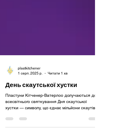
plastkitchener
1 серп. 2025 р.
Читати 1 хв
День скаутської хустки
Пластуни Кітченер-Ватерлоо долучаються до
всесвітнього святкування Дня скаутської
хустки — символу, що єднає мільйони скаутів у