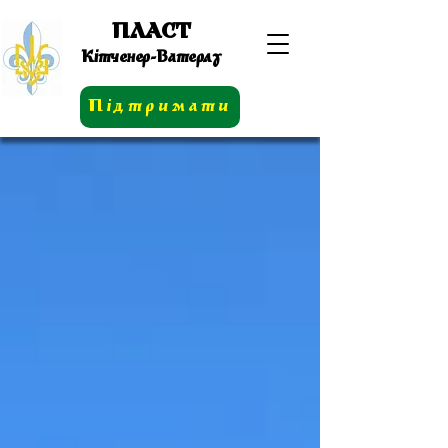
ПЛАСТ
Кітченер-Ватерлу
Підтримати